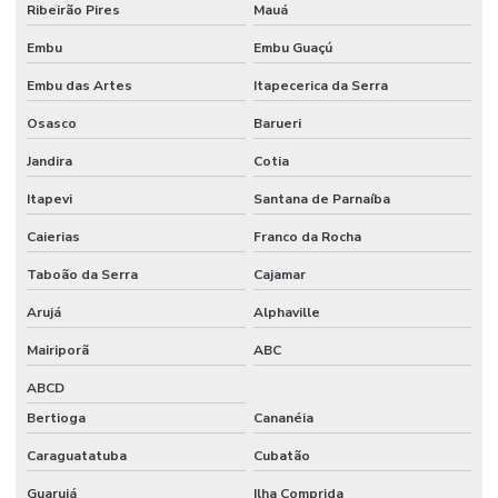
Ribeirão Pires
Mauá
Embu
Embu Guaçú
Embu das Artes
Itapecerica da Serra
Osasco
Barueri
Jandira
Cotia
Itapevi
Santana de Parnaíba
Caierias
Franco da Rocha
Taboão da Serra
Cajamar
Arujá
Alphaville
Mairiporã
ABC
ABCD
Bertioga
Cananéia
Caraguatatuba
Cubatão
Guarujá
Ilha Comprida