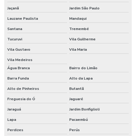
Jaçanã
Jardim São Paulo
Lauzane Paulista
Mandaqui
Santana
Tremembé
Tucuruvi
Vila Guilherme
Vila Gustavo
Vila Maria
Vila Medeiros
Água Branca
Bairro do Limão
Barra Funda
Alto da Lapa
Alto de Pinheiros
Butantã
Freguesia do Ó
Jaguaré
Jaraguá
Jardim Bonfiglioli
Lapa
Pacaembú
Perdizes
Perús