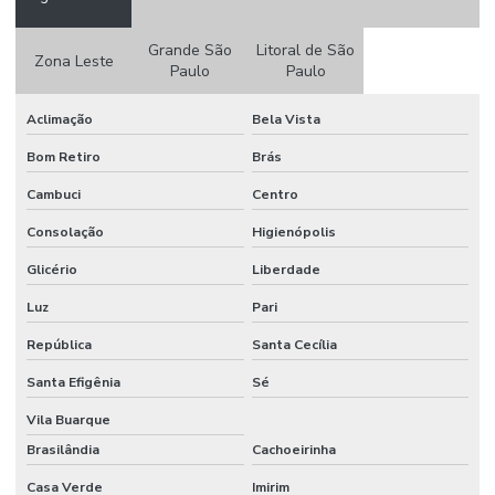
Grande São
Litoral de São
Zona Leste
Paulo
Paulo
Aclimação
Bela Vista
Bom Retiro
Brás
Cambuci
Centro
Consolação
Higienópolis
Glicério
Liberdade
Luz
Pari
República
Santa Cecília
Santa Efigênia
Sé
Vila Buarque
Brasilândia
Cachoeirinha
Casa Verde
Imirim