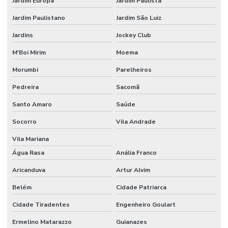
Jardim Europa
Jardim Paulista
Jardim Paulistano
Jardim São Luiz
Jardins
Jockey Club
M'Boi Mirim
Moema
Morumbi
Parelheiros
Pedreira
Sacomã
Santo Amaro
Saúde
Socorro
Vila Andrade
Vila Mariana
Água Rasa
Anália Franco
Aricanduva
Artur Alvim
Belém
Cidade Patriarca
Cidade Tiradentes
Engenheiro Goulart
Ermelino Matarazzo
Guianazes