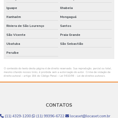
Iguape
Ilhabela
Itanhaém
Mongaguá
Riviera de São Lourenço
Santos
São Vicente
Praia Grande
Ubatuba
São Sebastião
Peruíbe
O conteúdo do texto desta página é de direito reservado. Sua reprodução, parcial ou total,
mesmo citando nossos links, é proibida sem a autorização do autor. Crime de violação de
direito autoral – artigo 184 do Código Penal –
Lei 9610/98 - Lei de direitos autorais
.
CONTATOS
(11) 4329-1200
(11) 99396-6722
locaset@locaset.com.br