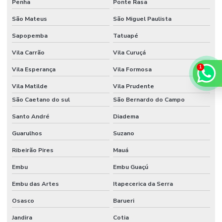
Penha
Ponte Rasa
São Mateus
São Miguel Paulista
Sapopemba
Tatuapé
Vila Carrão
Vila Curuçá
Vila Esperança
Vila Formosa
Vila Matilde
Vila Prudente
São Caetano do sul
São Bernardo do Campo
Santo André
Diadema
Guarulhos
Suzano
Ribeirão Pires
Mauá
Embu
Embu Guaçú
Embu das Artes
Itapecerica da Serra
Osasco
Barueri
Jandira
Cotia