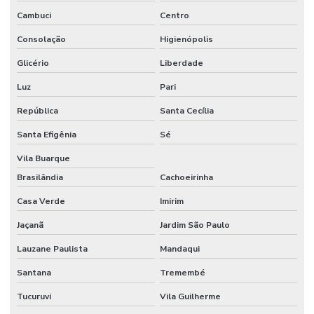
Cambuci
Centro
Consolação
Higienópolis
Glicério
Liberdade
Luz
Pari
República
Santa Cecília
Santa Efigênia
Sé
Vila Buarque
Brasilândia
Cachoeirinha
Casa Verde
Imirim
Jaçanã
Jardim São Paulo
Lauzane Paulista
Mandaqui
Santana
Tremembé
Tucuruvi
Vila Guilherme