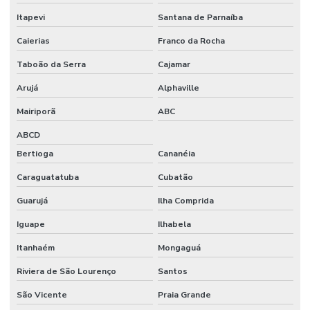
Itapevi
Santana de Parnaíba
Caierias
Franco da Rocha
Taboão da Serra
Cajamar
Arujá
Alphaville
Mairiporã
ABC
ABCD
Bertioga
Cananéia
Caraguatatuba
Cubatão
Guarujá
Ilha Comprida
Iguape
Ilhabela
Itanhaém
Mongaguá
Riviera de São Lourenço
Santos
São Vicente
Praia Grande