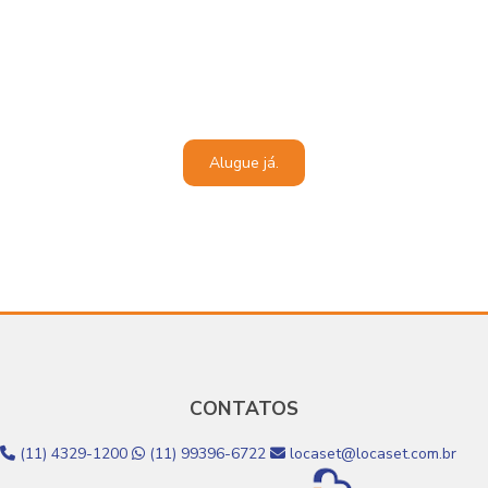
CONTATO
AGORA MESMO!
Estamos a disposição para oferecer o melhor atendimento
Alugue já.
CONTATOS
(11) 4329-1200
(11) 99396-6722
locaset@locaset.com.br