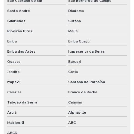
São Caetano do sul
São Bernardo do Campo
Santo André
Diadema
Guarulhos
Suzano
Ribeirão Pires
Mauá
Embu
Embu Guaçú
Embu das Artes
Itapecerica da Serra
Osasco
Barueri
Jandira
Cotia
Itapevi
Santana de Parnaíba
Caierias
Franco da Rocha
Taboão da Serra
Cajamar
Arujá
Alphaville
Mairiporã
ABC
ABCD