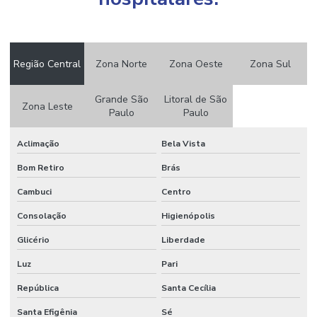
Região Central
Zona Norte
Zona Oeste
Zona Sul
Grande São
Litoral de São
Zona Leste
Paulo
Paulo
Aclimação
Bela Vista
Bom Retiro
Brás
Cambuci
Centro
Consolação
Higienópolis
Glicério
Liberdade
Luz
Pari
República
Santa Cecília
Santa Efigênia
Sé