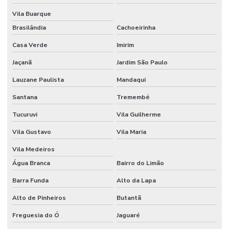
Vila Buarque
Brasilândia
Cachoeirinha
Casa Verde
Imirim
Jaçanã
Jardim São Paulo
Lauzane Paulista
Mandaqui
Santana
Tremembé
Tucuruvi
Vila Guilherme
Vila Gustavo
Vila Maria
Vila Medeiros
Água Branca
Bairro do Limão
Barra Funda
Alto da Lapa
Alto de Pinheiros
Butantã
Freguesia do Ó
Jaguaré