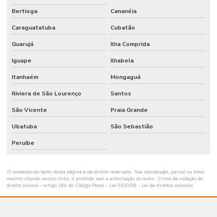
Bertioga
Cananéia
Caraguatatuba
Cubatão
Guarujá
Ilha Comprida
Iguape
Ilhabela
Itanhaém
Mongaguá
Riviera de São Lourenço
Santos
São Vicente
Praia Grande
Ubatuba
São Sebastião
Peruíbe
O conteúdo do texto desta página é de direito reservado. Sua reprodução, parcial ou total,
mesmo citando nossos links, é proibida sem a autorização do autor. Crime de violação de
direito autoral – artigo 184 do Código Penal –
Lei 9610/98 - Lei de direitos autorais
.