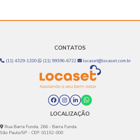
Hospitalares para o Atendimento Home Care
recuperação em cas
serviço homecare
pós-operatório
CONTATOS
(11) 4329-1200
(11) 99396-6722
locaset@locaset.com.br
LOCALIZAÇÃO
Rua Barra Funda, 266 - Barra Funda
São Paulo/SP - CEP: 01152-000