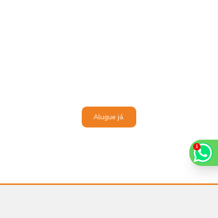
ENTRE EM
CONTATO
AGORA MESMO!
Estamos a disposição para oferecer o melhor atendimento
Alugue já.