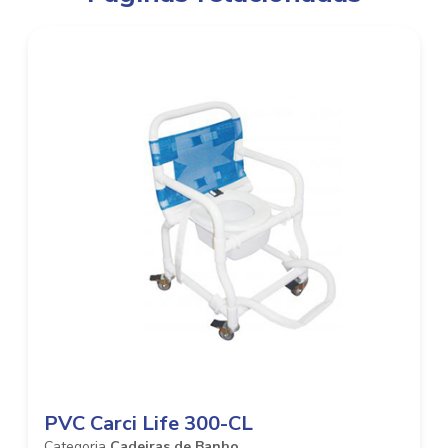
PVC Carci Life 300-CL
Categoria
Cadeiras de Banho