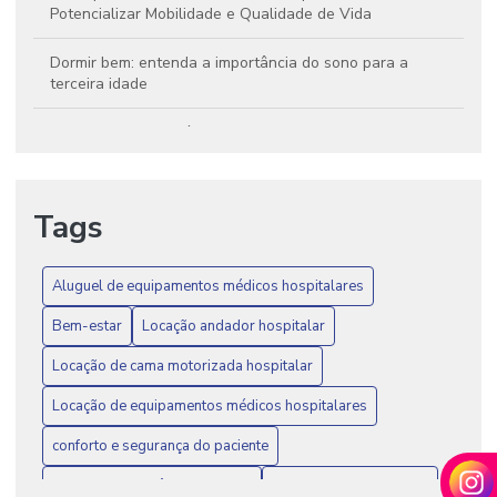
Potencializar Mobilidade e Qualidade de Vida
Dormir bem: entenda a importância do sono para a
terceira idade
Envelhecer com saúde: 4 formas de ter mais qualidade de
vida na terceira idade
Guinchos para Transferência de Idosos: Estratégias para
Tags
Assegurar Segurança e Conforto na Mobilidade
Locação de Equipamentos Médicos Hospitalares: Melhore
Aluguel de equipamentos médicos hospitalares
a Recuperação e Qualidade do Cuidado aos Pacientes
Bem-estar
Locação andador hospitalar
Poltrona para pós operatório: como funciona e quando é
indicada
Locação de cama motorizada hospitalar
Locação de equipamentos médicos hospitalares
Poltrona pós cirúrgica: o que é, para que serve e quando
usar
conforto e segurança do paciente
Saiba como viver mais e melhor com essas 6 dicas
guincho transferência de idoso
home care e mobilidade