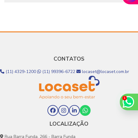
locação de equipamentos hospitalares
Vantagens do Aluguel de Equipamentos Médicos
Hospitalares para o Atendimento Home Care
recuperação em cas
serviço homecare
pós-operatório
CONTATOS
(11) 4329-1200
(11) 99396-6722
locaset@locaset.com.br
LOCALIZAÇÃO
Rua Barra Funda, 266 - Barra Funda